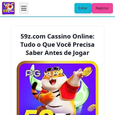
Entrar
Registrar
Abrir menu principal
59z.com Cassino Online:
Tudo o Que Você Precisa
Saber Antes de Jogar