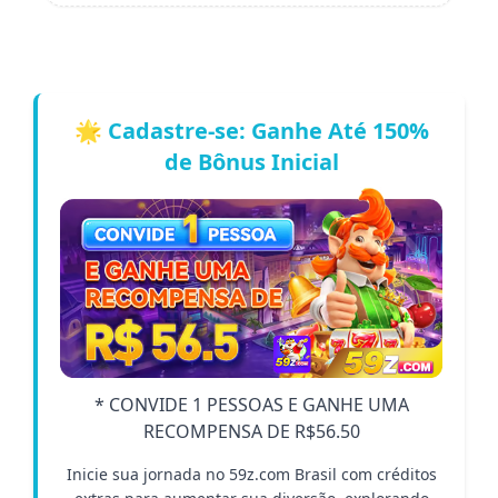
🌟 Cadastre-se: Ganhe Até 150%
de Bônus Inicial
* CONVIDE 1 PESSOAS E GANHE UMA
RECOMPENSA DE R$56.50
Inicie sua jornada no 59z.com Brasil com créditos