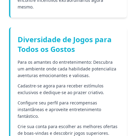
encontre incentivos extraordinários agora
mesmo.
Diversidade de Jogos para
Todos os Gostos
Para os amantes do entretenimento: Descubra
um ambiente onde cada habilidade potencializa
aventuras emocionantes e valiosas.
Cadastre-se agora para receber estímulos
exclusivos e dedique-se ao prazer criativo.
Configure seu perfil para recompensas
instantâneas e aproveite entretenimento
fantástico.
Crie sua conta para escolher as melhores ofertas
de boas-vindas e descobrir jogos superiores.