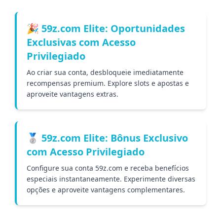
🎉 59z.com Elite: Oportunidades
Exclusivas com Acesso
Privilegiado
Ao criar sua conta, desbloqueie imediatamente
recompensas premium. Explore slots e apostas e
aproveite vantagens extras.
🥈 59z.com Elite: Bônus Exclusivo
com Acesso Privilegiado
Configure sua conta 59z.com e receba benefícios
especiais instantaneamente. Experimente diversas
opções e aproveite vantagens complementares.