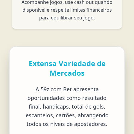
Acompanhe jogos, use cash out quando
disponível e respeite limites financeiros
para equilibrar seu jogo.
Extensa Variedade de
Mercados
A 59z.com Bet apresenta
oportunidades como resultado
final, handicaps, total de gols,
escanteios, cartões, abrangendo
todos os níveis de apostadores.