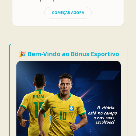
COMEÇAR AGORA
🎉 Bem-Vindo ao Bônus Esportivo