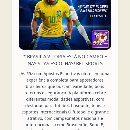
* BRASIL A VITÓRIA ESTÁ NO CAMPO E
NAS SUAS ESCOLHAS! BET SPORTS
As 59z.com Apostas Esportivas oferecem uma
experiência completa para apostadores
brasileiros que buscam variedade, bons
retornos e segurança. A plataforma cobre
diferentes modalidades esportivas, com
destaque para futebol, basquete, tênis e
esportes internacionais.O futebol é o grande
atrativo, com campeonatos nacionais e
internacionais como Brasileirão, Série B,