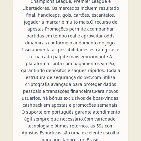
Champions League, Premier League e
Libertadores. Os mercados incluem resultado
final, handicaps, gols, cartões, escanteios,
jogador a marcar e muito mais.O recurso de
apostas Promoções permite acompanhar
partidas em tempo real e aproveitar odds
dinâmicas conforme o andamento do jogo.
Isso aumenta as possibilidades estratégicas e
torna cada palpite mais emocionante.A
plataforma conta com pagamentos via Pix,
garantindo depósitos e saques rápidos. Toda a
estrutura de segurança do 59z.com utiliza
criptografia avançada para proteger dados
pessoais e transações financeiras.Para novos
usuários, há bônus exclusivos de boas-vindas,
cashback em apostas e promoções semanais.
O suporte em português garante atendimento
ágil sempre que necessário.Com variedade,
tecnologia e ótimos retornos, as 59z.com
Apostas Esportivas são uma excelente escolha
para apostadores no Brasil.