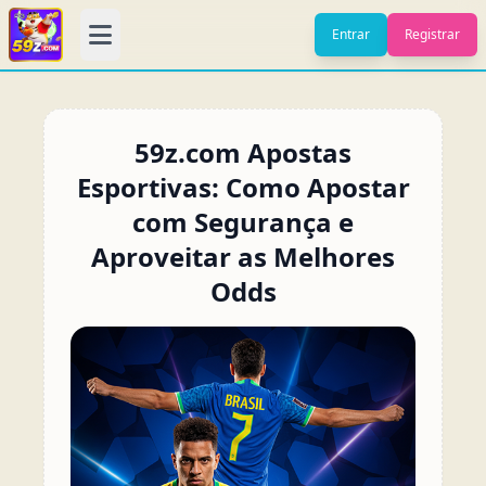
Entrar
Registrar
Abrir menu principal
59z.com Apostas
Esportivas: Como Apostar
com Segurança e
Aproveitar as Melhores
Odds