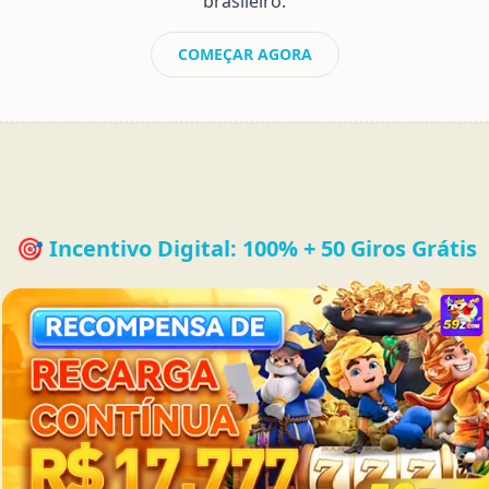
brasileiro.
COMEÇAR AGORA
🎯 Incentivo Digital: 100% + 50 Giros Grátis