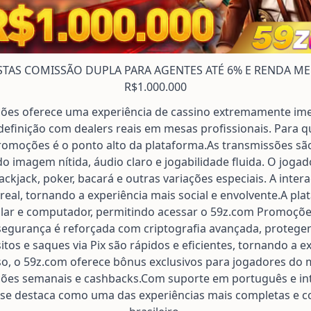
STAS COMISSÃO DUPLA PARA AGENTES ATÉ 6% E RENDA MEN
R$1.000.000
es oferece uma experiência de cassino extremamente im
 definição com dealers reais em mesas profissionais. Par
omoções é o ponto alto da plataforma.As transmissões são
 imagem nítida, áudio claro e jogabilidade fluida. O jogad
ackjack, poker, bacará e outras variações especiais. A inte
eal, tornando a experiência mais social e envolvente.A pla
ular e computador, permitindo acessar o 59z.com Promoçõe
 segurança é reforçada com criptografia avançada, protege
tos e saques via Pix são rápidos e eficientes, tornando a e
sso, o 59z.com oferece bônus exclusivos para jogadores d
ões semanais e cashbacks.Com suporte em português e inter
e destaca como uma das experiências mais completas e c