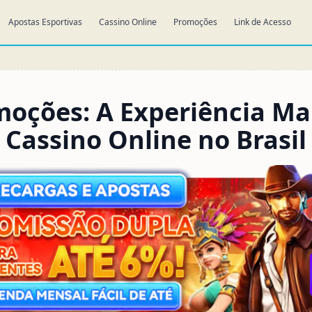
Apostas Esportivas
Cassino Online
Promoções
Link de Acesso
oções: A Experiência Mai
Cassino Online no Brasil