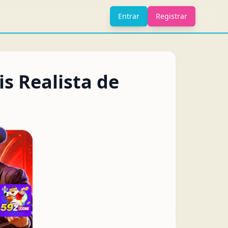
Entrar
Registrar
s Realista de