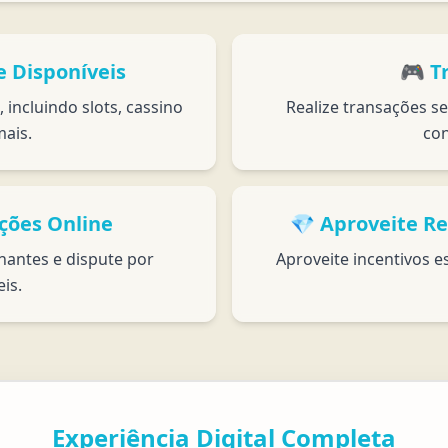
e Disponíveis
🎮 T
, incluindo slots, cassino
Realize transações 
ais.
con
ções Online
💎 Aproveite R
antes e dispute por
Aproveite incentivos e
is.
Experiência Digital Completa