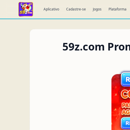
Aplicativo
Cadastre-se
Jogos
Plataforma
59z.com Prom