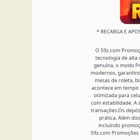
* RECARGA E APO
O 59z.com Promoçõ
tecnologia de alta
genuína, o modo Pr
modernos, garantindo
mesas de roleta, bl
acontece em tempo r
otimizada para cel
com estabilidade. A
transações.Os depósi
prática. Além di
incluindo promoç
59z.com Promoções s