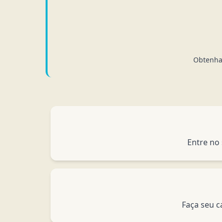
Obtenha 
Entre no 
Faça seu c